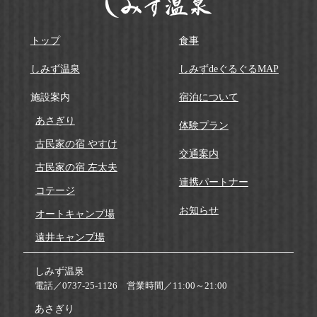
トップ
食事
しみず温泉
しみずdeぐるぐるMAP
施設案内
宿泊について
あさぎり
体験プラン
古民家の宿 やすけ
交通案内
古民家の宿 左太夫
連携パートナー
コテージ
お知らせ
オートキャンプ場
遠井キャンプ場
しみず温泉
電話／
0737-25-1126
営業時間／
11:00～21:00
あさぎり