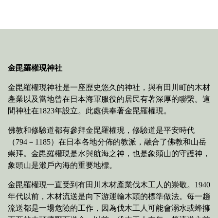
金毘羅權現神社
金毘羅權現神社是一座歷史悠久的神社，與有田川町的木材
產業以及當地曾在日本海軍服役的居民有著深厚的聯繫。這
間神社在1823年設立。此處供奉著金毘羅權現。
佛教和修驗道都有參拜金毘羅權現，修驗道是平安時代
（794－1185）在日本各地分佈的教派，融合了佛教和山岳
崇拜。金毘羅權現是水與航海之神，也是象頭山的守護神，
象頭山是瀨戶內海的重要地標。
金毘羅權現一直受到有田川木材產業伐木工人的崇敬。1940
年代以前，木材流送是向下游運輸木頭的標準做法。每一趟
流送都是一場危險的工作，因為伐木工人可能會溺水或蜂擁