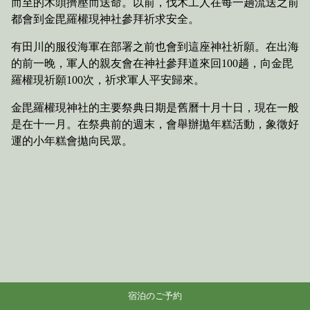
而至的木頭擠壓而送命。以前，伐木工人在每一趟流送之前
都會到金毘羅權現神社參拜祈求安全。
有田川的服役海軍在部署之前也會到這座神社祈願。在出海
的前一晚，軍人的親友會在神社參拜道來回100趟，向金毘
羅權現祈願100次，祈求軍人平安歸來。
金毘羅權現神社的主要祭典日期是舊曆十月十日，現在一般
是在十一月。在祭典前的週末，會舉辦拋年糕活動，象徵好
運的小年糕會拋向民眾。
宿泊のご予約