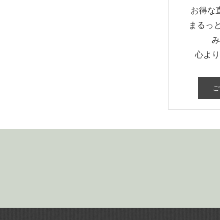
お得な
まるっ
み
心より
ご