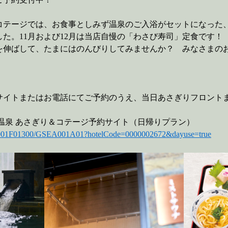
テージでは、お食事としみず温泉のご入浴がセットになった
た。11月および12月は当店自慢の「わさび寿司」定食です！
を伸ばして、たまにはのんびりしてみませんか？ みなさまの
イトまたはお電話にてご予約のうえ、当日あさぎりフロントま
温泉 あさぎり＆コテージ予約サイト（日帰りプラン）
SEA001F01300/GSEA001A01?hotelCode=0000002672&dayuse=true