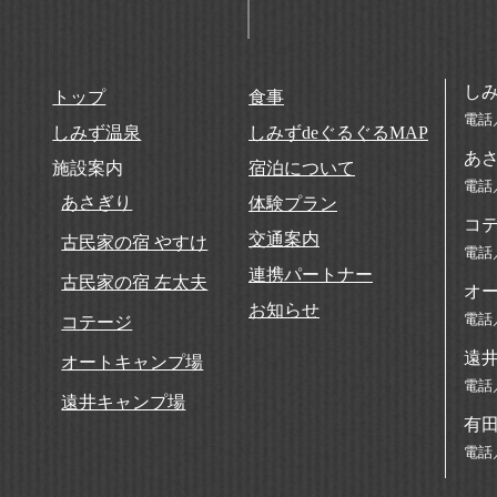
し
トップ
食事
電話
しみず温泉
しみずdeぐるぐるMAP
あ
施設案内
宿泊について
電話
あさぎり
体験プラン
コ
交通案内
古民家の宿 やすけ
電話／
連携パートナー
古民家の宿 左太夫
オ
お知らせ
電話／
コテージ
遠
オートキャンプ場
電話／
遠井キャンプ場
有
電話／