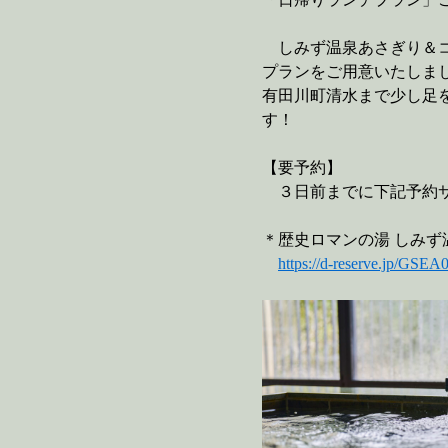
しみず温泉あさぎり＆コ
プランをご用意いたしまし
有田川町清水まで少し足
す！
【要予約】
３日前までに下記予約サ
＊歴史ロマンの湯 しみず
https://d-reserve.jp/G