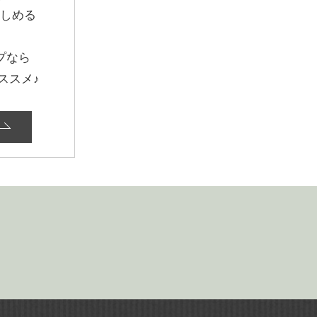
楽しめる
、
プなら
ススメ♪