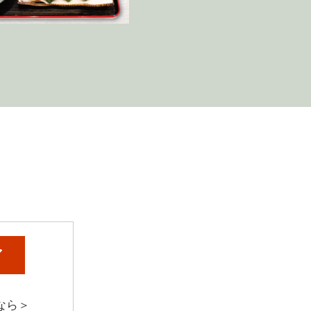
ア
なら＞