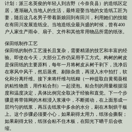
计划：派三名英俊的年轻人到吉野（今奈良县）的造纸区定
居，逐渐融入当地人的生活，最终迎娶当地的女造纸工匠为
妻，随后这几名男子带着新娘回到有田川，利用她们的技能
在有田川发展造纸业。当地造纸业最兴盛的时候，曾有400
户人家生产雨伞、扇子、文件和其他常用物品所需的纸张。
保田纸制作工艺
保田纸的制作工艺漫长且复杂，需要精湛的技艺和丰富的经
验。即使在今天，大部分工作仍采用手工方式。构树的树皮
是保田纸的主要原料，每年一月将树皮从树干剥下，洗净后
在寒风中风干，然后蒸煮、剔除杂质，再浸入水中拍打，软
化和分离纤维。接下来将纤维与纸糊（一种提取自黄蜀葵根
的粘性物质，用作粘合剂）一起浸泡。粘合剂的用量根据湿
度和温度决定，具体比例完全取决于经验和直觉。下一个步
骤是将带筛网的木框浸入浆液中，不断摇动，在上面形成一
层均匀的纸浆，再压去纸浆中多余的水分，刷在木制烘干板
上。这个步骤必须要小心，如果刷得太用力，纸张会撕裂；
如果刷得太轻，纸张会粘不住木板，在阳光下晒干后会收
缩。